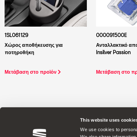
1SL061129
000091500E
Χώρος αποθήκευσης για
Ανταλλακτικό απ
ποτηροθήκη
Insilver Passion
Μετάβαση στο προϊόν
Μετάβαση στο π
This website uses cookie
Γνήσια Αξεσουάρ Η SEAT εφαρμόζει μια
We use cookies to personal
We also share information 