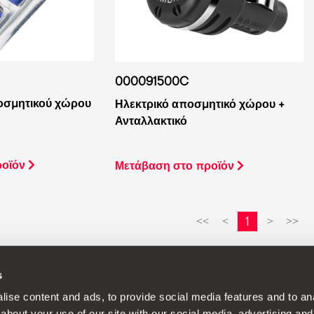
000091500C
οσμητικού χώρου
Ηλεκτρικό αποσμητικό χώρου +
Ανταλλακτικό
ροϊόν
Μετάβαση στο προϊόν
1
<<
<
>
>>
s
 συνεχή αναπτυξιακή πολιτική στα προϊόντα της και διατηρεί το δικαίωμ
ise content and ads, to provide social media features and to anal
about your use of our site with our social media, advertising and