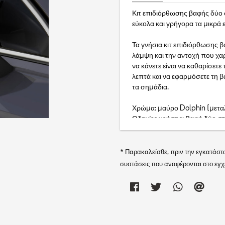
Κιτ επιδιόρθωσης βαφής δύο 
εύκολα και γρήγορα τα μικρά
Τα γνήσια κιτ επιδιόρθωσης β
λάμψη και την αντοχή που χαρ
να κάνετε είναι να καθαρίσετε
λεπτά και να εφαρμόσετε τη 
τα σημάδια.
Χρώμα: μαύρο Dolphin (μετα
Οδηγίες χρήσης: Βαφή δύο στ
δοκιμής σε μια ξεχωριστή επι
εξαιτίας διαφόρων παραγόντ
ή διάφορες παραλλαγές του ίδ
* Παρακαλείσθε, πριν την εγκατάστ
Περιλαμβάνει: 1 κιτ επιδιόρθω
συστάσεις που αναφέρονται στο εγχε
Συντήρηση: Διατηρήστε σε δρ
ηλιακή ακτινοβολία.
Αυτό το προϊόν συμμορφώνεται