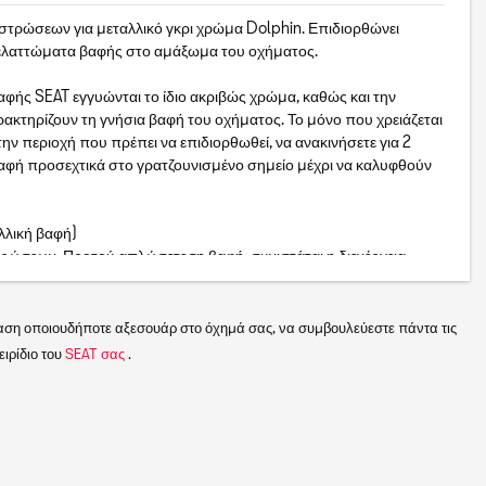
στρώσεων για μεταλλικό γκρι χρώμα Dolphin. Επιδιορθώνει
 ελαττώματα βαφής στο αμάξωμα του οχήματος.
αφής SEAT εγγυώνται το ίδιο ακριβώς χρώμα, καθώς και την
ακτηρίζουν τη γνήσια βαφή του οχήματος. Το μόνο που χρειάζεται
 την περιοχή που πρέπει να επιδιορθωθεί, να ανακινήσετε για 2
βαφή προσεχτικά στο γρατζουνισμένο σημείο μέχρι να καλυφθούν
λλική βαφή)
ρώσεων. Προτού απλώσετε τη βαφή, συνιστάται η διενέργεια
φάνεια, καθώς το χρώμα μπορεί να διαφέρει σε σχέση με το αρχικό
ων: Παλαίωση του χρώματος του αμαξώματος, τρόπος βαψίματος
ιου κωδικού. Πριν από την εφαρμογή, ελέγξτε τις οδηγίες χρήσης.
αση οποιουδήποτε αξεσουάρ στο όχημά σας, να συμβουλεύεστε πάντα τις
σης των 12 ml.
ιρίδιο του
SEAT σας
.
οσερό και ξηρό μέρος (από 10°C έως και 25°C) μακριά από την
 με όλες τις περιβαλλοντικές κανονιστικές ρυθμίσεις.