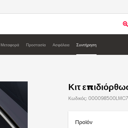
Μεταφορά
Προστασία
Ασφάλεια
Συντήρηση
Κιτ επιδιόρθω
Κωδικός: 000098500LMC
Προϊόν