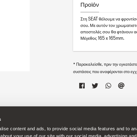
Προϊόν
Στη SEAT θέλουμε να φροντίσο
σου. Με αυτόν τον χρωματιστό
αποστολές σου θα φτάνουν α
Μέγεθος 165 x 165mm.
* Παρακαλείσθε, πριν την εγκατάστ
συστάσεις που αναφέρονται στο εγχε
s
 συνεχή αναπτυξιακή πολιτική στα προϊόντα της και διατηρεί το δικαίωμ
ise content and ads, to provide social media features and to anal
about your use of our site with our social media, advertising and