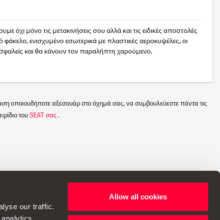
υμε όχι μόνο τις μετακινήσεις σου αλλά και τις ειδικές αποστολές
 φάκελο, ενισχυμένο εσωτερικά με πλαστικές αεροκυψέλες, οι
σφαλείς και θα κάνουν τον παραλήπτη χαρούμενο.
αση οποιουδήποτε αξεσουάρ στο όχημά σας, να συμβουλεύεστε πάντα τις
ιρίδιο του
SEAT σας
.
Allow all cookies
α να κάνει αλλαγές στις προδιαγραφές.
yse our traffic.
 analytics