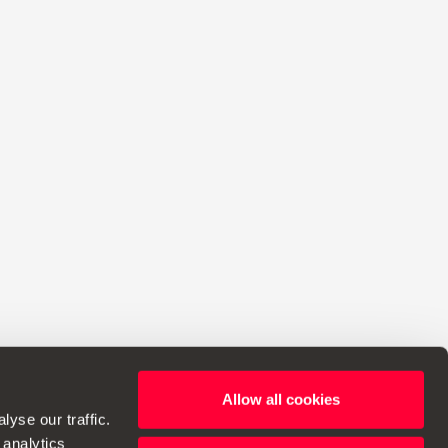
Allow all cookies
α να κάνει αλλαγές στις προδιαγραφές.
yse our traffic.
 analytics