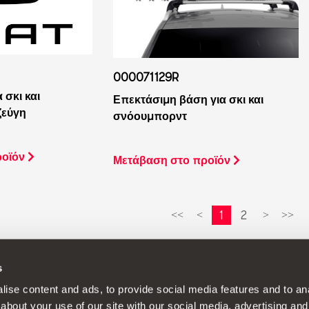
000071129R
 σκι και
Επεκτάσιμη βάση για σκι και
ζεύγη
σνόουμπορντ
ροϊόν
Μετάβαση στο προϊόν
1
2
<<
<
>
>>
s
 συνεχή αναπτυξιακή πολιτική στα προϊόντα της και διατηρεί το δικαίωμ
ise content and ads, to provide social media features and to anal
about your use of our site with our social media, advertising and