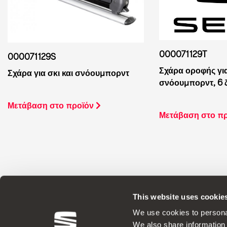
000071129T
000071129S
Σχάρα οροφής για
Σχάρα για σκι και σνόουμπορντ
σνόουμπορντ, 6 
Μετάβαση στο προϊόν
Μετάβαση στο π
This website uses cookie
Γνήσια Αξεσουάρ Η SEAT εφαρμόζει μια
We use cookies to personal
We also share information 