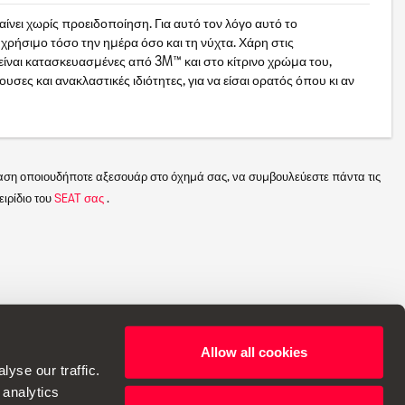
νει χωρίς προειδοποίηση. Για αυτό τον λόγο αυτό το
 χρήσιμο τόσο την ημέρα όσο και τη νύχτα. Χάρη στις
 είναι κατασκευασμένες από 3M™ και στο κίτρινο χρώμα του,
σες και ανακλαστικές ιδιότητες, για να είσαι ορατός όπου κι αν
αση οποιουδήποτε αξεσουάρ στο όχημά σας, να συμβουλεύεστε πάντα τις
ιρίδιο του
SEAT σας
.
Allow all cookies
α να κάνει αλλαγές στις προδιαγραφές.
yse our traffic.
 analytics