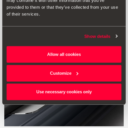
may combine it with other information that you’ve
provided to them or that they’ve collected from your use
Μετάβαση στο προϊόν
of their services.
Show details
Allow all cookies
Customize
Use necessary cookies only