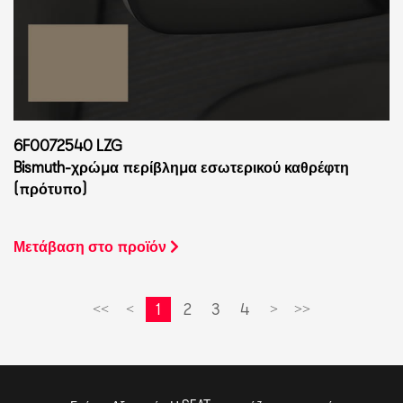
6F0072540 LZG
Bismuth-χρώμα περίβλημα εσωτερικού καθρέφτη
(πρότυπο)
Μετάβαση στο προϊόν
1
2
3
4
<<
<
>
>>