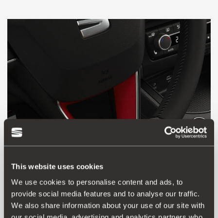
This website uses cookies
We use cookies to personalise content and ads, to
6F0072390 0X1
provide social media features and to analyse our traffic.
Διακοσμητικό τιμονιού – Desire Κόκκινο
We also share information about your use of our site with
our social media, advertising and analytics partners who