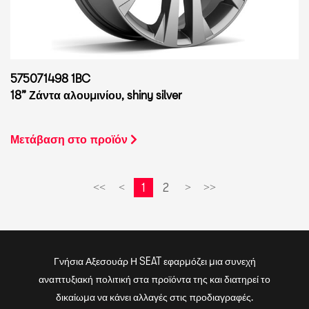
575071498 1BC
18” Ζάντα αλουμινίου, shiny silver
Μετάβαση στο προϊόν
1
2
<<
<
>
>>
Γνήσια Αξεσουάρ Η SEAT εφαρμόζει μια συνεχή
αναπτυξιακή πολιτική στα προϊόντα της και διατηρεί το
δικαίωμα να κάνει αλλαγές στις προδιαγραφές.