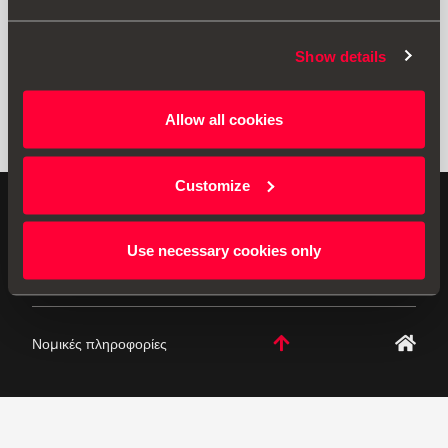
Show details
Allow all cookies
Customize
Γνήσια Αξεσουάρ Η SEAT εφαρμόζει μια συνεχή
αναπτυξιακή πολιτική στα προϊόντα της και διατηρεί το
Use necessary cookies only
δικαίωμα να κάνει αλλαγές στις προδιαγραφές.
Νομικές πληροφορίες