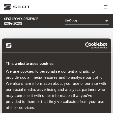
SEAT LEON X-PERIENCE
(2014-2020)
ΚΑΤΗΓΟΡΊΑ: ΕΠΊΔΟΣΗ
This website uses cookies
We use cookies to personalise content and ads, to
provide social media features and to analyse our traffic.
We also share information about your use of our site with
Παράγγειλε μέσω:
our social media, advertising and analytics partners who
Ημερομηνία λανσαρίσματος
|
A-Z
|
Z-A
|
Τιμή
may combine it with other information that you’ve
ανταλλακτικού
|
Τιμή αξεσουάρ
provided to them or that they’ve collected from your use
No Results
of their services.