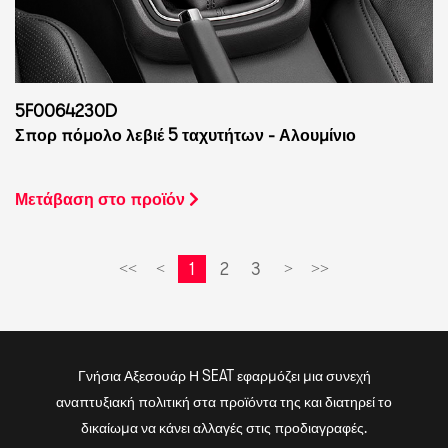
5F0064230D
Σπορ πόμολο λεβιέ 5 ταχυτήτων - Αλουμίνιο
Μετάβαση στο προϊόν
1
2
3
<<
<
>
>>
Γνήσια Αξεσουάρ Η SEAT εφαρμόζει μια συνεχή
αναπτυξιακή πολιτική στα προϊόντα της και διατηρεί το
δικαίωμα να κάνει αλλαγές στις προδιαγραφές.