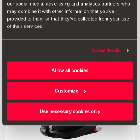
κιτ πρώτων βοηθειών)
our social media, advertising and analytics partners who
may combine it with other information that you’ve
provided to them or that they’ve collected from your use
Μετάβαση στο προϊόν
of their services.
Show details
Allow all cookies
Customize
Use necessary cookies only