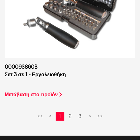
000093860B
Σετ 3 σε 1 - Εργαλειοθήκη
Μετάβαση στο προϊόν
1
2
3
<<
<
>
>>