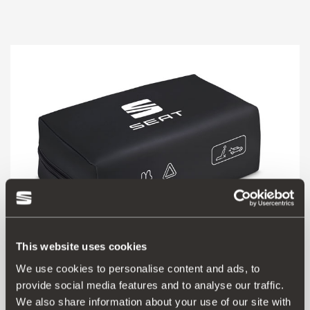
This website uses cookies
We use cookies to personalise content and ads, to
000093990CR
provide social media features and to analyse our traffic.
Κιτ ασφαλείας SEAT (1 μίνι Τρίγωνο + Γιλέκο + Μεγάλο
We also share information about your use of our site with