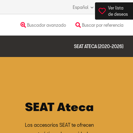
Español
España
Ver lista
de deseos
Buscador avanzado
Buscar por referencia
SEAT ATECA (2020-2026)
SEAT Ateca
Los accesorios SEAT te ofrecen