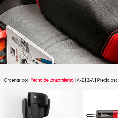
Ordenar por:
Fecha de lanzamiento
|
A-Z
|
Z-A
|
Precio asc