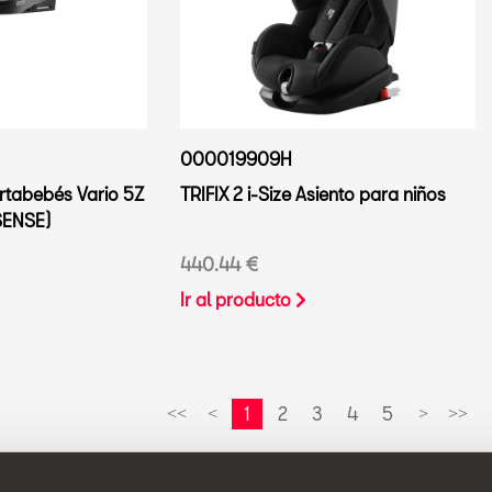
000019909H
ortabebés Vario 5Z
TRIFIX 2 i-Size Asiento para niños
-SENSE)
440.44 €
Ir al producto
1
2
3
4
5
<<
<
>
>>