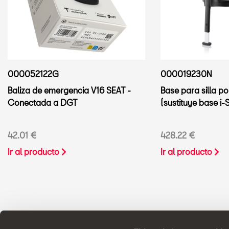
000052122G
000019230N
Baliza de emergencia V16 SEAT -
Base para silla p
Conectada a DGT
(sustituye base i
42.01 €
428.22 €
Ir al producto
Ir al producto