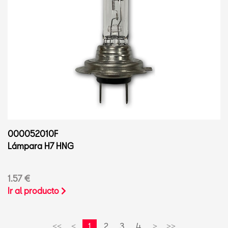
000052010F
Lámpara H7 HNG
1.57 €
Ir al producto
1
2
3
4
<<
<
>
>>