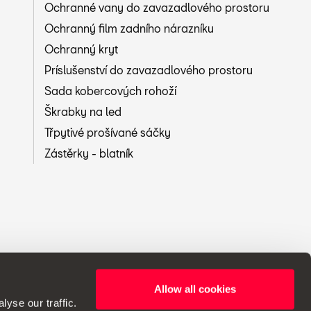
Ochranné vany do zavazadlového prostoru
Ochranný film zadního nárazníku
Ochranný kryt
Príslušenství do zavazadlového prostoru
Sada kobercových rohoží
Škrabky na led
Třpytivé prošívané sáčky
Zástěrky - blatník
Allow all cookies
 změny ve specifikacích.
yse our traffic.