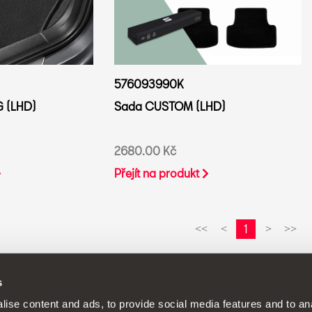
576093990K
G (LHD)
Sada CUSTOM (LHD)
2680.00 Kč
Přejít na produkt
1
<<
<
>
>>
s
Í - SEAT neustále vyvíjí své produkty a vyhrazuje si právo provádět
ise content and ads, to provide social media features and to anal