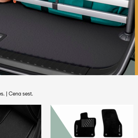
s.
|
Cena sest.