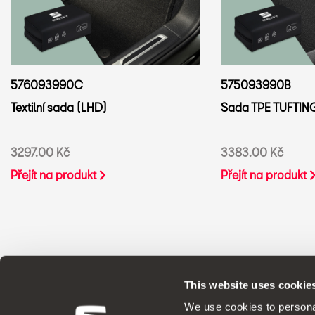
576093990C
575093990B
Textilní sada (LHD)
Sada TPE TUFTIN
3297.00 Kč
3383.00 Kč
Přejít na produkt
Přejít na produkt
This website uses cookie
ORIGINÁLNÍ PŘÍSLUŠENSTV
We use cookies to personal