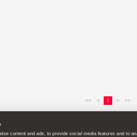
1
<<
<
>
>>
s
Í - SEAT neustále vyvíjí své produkty a vyhrazuje si právo provádět
ise content and ads, to provide social media features and to anal