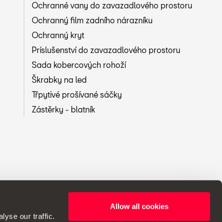
Ochranné vany do zavazadlového prostoru
Ochranný film zadního nárazníku
Ochranný kryt
Príslušenství do zavazadlového prostoru
Sada kobercových rohoží
Škrabky na led
Třpytivé prošívané sáčky
Zástěrky - blatník
Allow all cookies
 změny ve specifikacích.
yse our traffic.