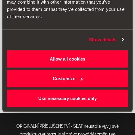
may combine it with other information that you’ve
provided to them or that they’ve collected from your use
of their services.
000093900SA
Show details
Žlutá reflexní vesta
Allow all cookies
420.00 Kč
Přejít na produkt
Customize
1
<<
<
>
>>
Use necessary cookies only
ORIGINÁLNÍ PŘÍSLUŠENSTVÍ - SEAT neustále vyvíjí své
produkty a vyhrazuje si právo provádět změny ve