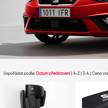
Uspořádat podle:
Datum představení
|
A-Z
|
Z-A
|
Cena vze