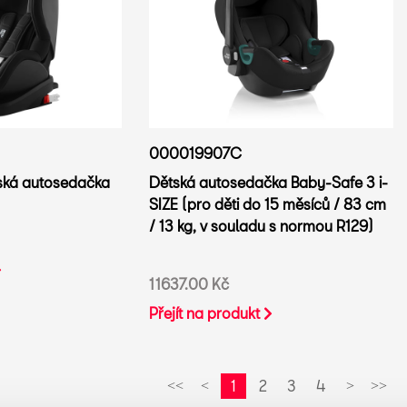
000019907C
ětská autosedačka
Dětská autosedačka Baby-Safe 3 i-
SIZE (pro děti do 15 měsíců / 83 cm
/ 13 kg, v souladu s normou R129)
11637.00 Kč
Přejít na produkt
1
2
3
4
<<
<
>
>>