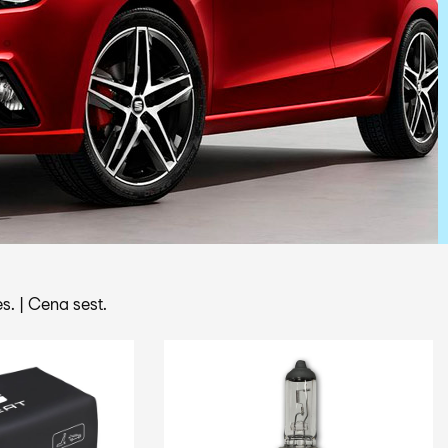
s.
|
Cena sest.