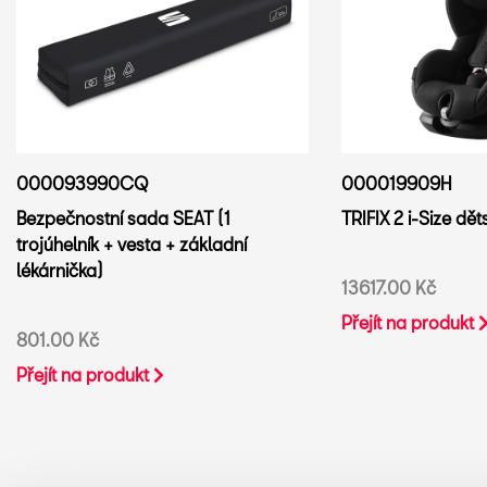
000093990CQ
000019909H
Bezpečnostní sada SEAT (1
TRIFIX 2 i-Size d
trojúhelník + vesta + základní
lékárnička)
13617.00 Kč
Přejít na produkt
801.00 Kč
Přejít na produkt