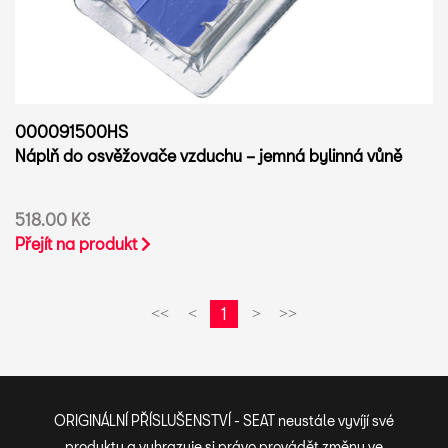
000091500HS
Náplň do osvěžovače vzduchu – jemná bylinná vůně
518.00 Kč
Přejít na produkt
1
<<
<
>
>>
ORIGINÁLNÍ PŘÍSLUŠENSTVÍ - SEAT neustále vyvíjí své
produkty a vyhrazuje si právo provádět změny ve