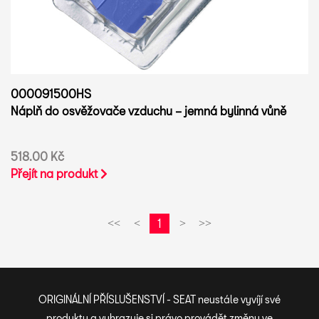
000091500HS
Náplň do osvěžovače vzduchu – jemná bylinná vůně
518.00 Kč
Přejít na produkt
1
<<
<
>
>>
ORIGINÁLNÍ PŘÍSLUŠENSTVÍ - SEAT neustále vyvíjí své
produkty a vyhrazuje si právo provádět změny ve