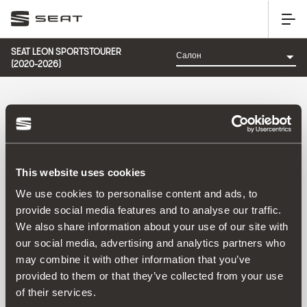
SEAT LEON SPORTSTOURER
(2020-2026)
КАТЕГОРІЯ: САЛОН
This website uses cookies
Сортувати за:
We use cookies to personalise content and ads, to
Дата запуску
|
A-Z
|
Z-A
|
Ціна в порядку зростання
|
provide social media features and to analyse our traffic.
Ціна в порядку спадання
We also share information about your use of our site with
No Results
our social media, advertising and analytics partners who
may combine it with other information that you’ve
provided to them or that they’ve collected from your use
of their services.