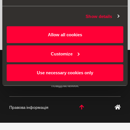
Show details
Allow all cookies
Customize
ОРИГІНАЛЬНІ АКСЕСУАРИ Компанія SEAT постійно
вдосконалює власні продукти, а отже, зберігає за
Use necessary cookies only
собою право змінювати специфікації без
повідомлення.
Правова інформація