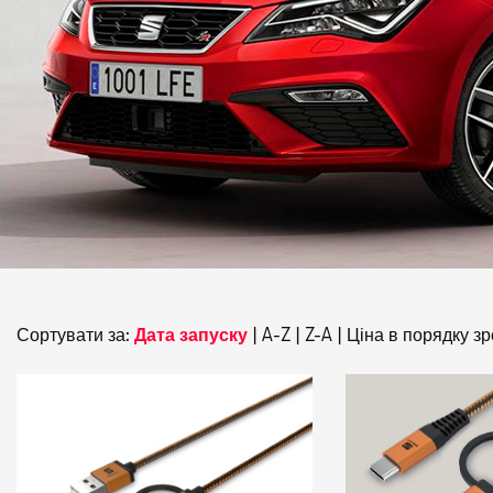
Сортувати за:
Дата запуску
|
A-Z
|
Z-A
|
Ціна в порядку з