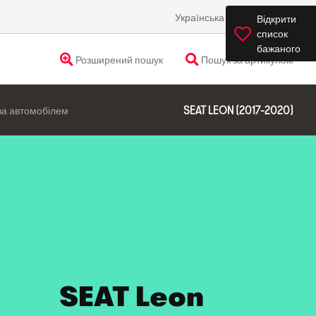
Українська
Україна
Відкрити
список
бажаного
Розширений пошук
Пошук за артикулом
за автомобілем
SEAT LEON (2017-2020)
SEAT Leon