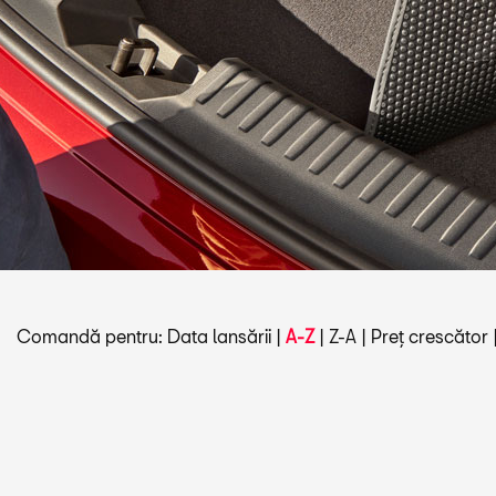
Comandă pentru:
Data lansării
|
A-Z
|
Z-A
|
Preț crescător