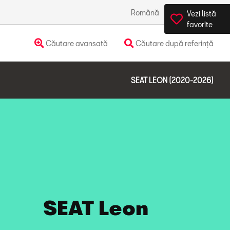
Română
România
Vezi listă
favorite
Căutare avansată
Căutare după referință
SEAT LEON (2020-2026)
SEAT Leon