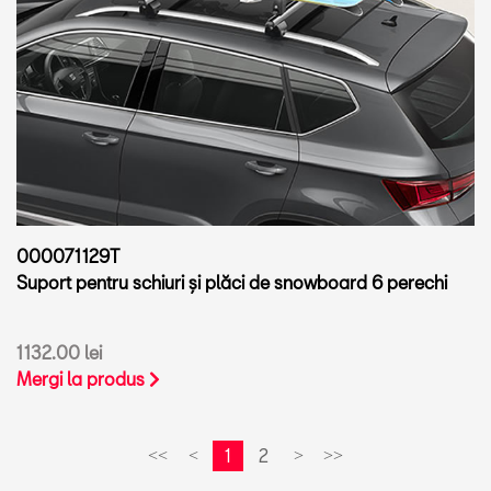
000071129T
Suport pentru schiuri și plăci de snowboard 6 perechi
1132.00 lei
Mergi la produs
1
2
<<
<
>
>>