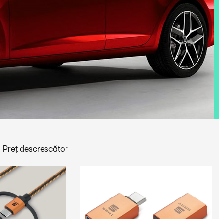
|
Preț descrescător