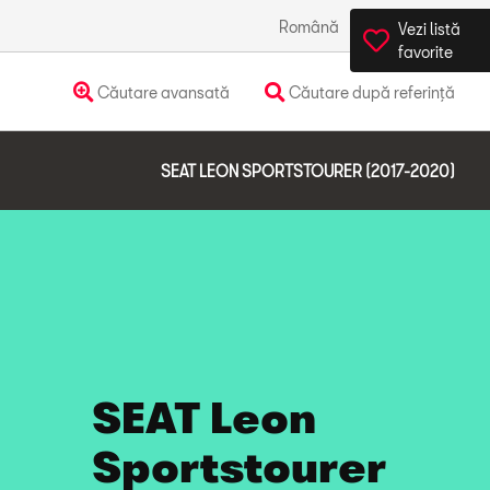
Română
România
Vezi listă
favorite
Căutare avansată
Căutare după referință
SEAT LEON SPORTSTOURER (2017-2020)
SEAT Leon
Sportstourer