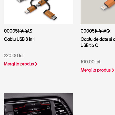
000051444AQ
000051444AS
Cablu de date și d
Cablu USB 3 în 1
USB tip C
220.00 lei
100.00 lei
Mergi la produs
Mergi la produs