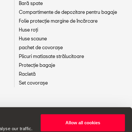
Bară spate
Compartimente de depozitare pentru bagaje
Folie protecție margine de încărcare
Huse roți
Huse scaune
pachet de covorașe
Plicuri matlasate strălucitoare
Protecție bagaje
Racletă
Set covorașe
Allow all cookies
reptul de a modifica specificațiile.
yse our traffic.