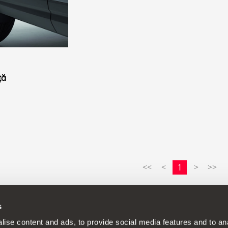
ță
1
<<
<
>
>>
s
olitică de dezvoltare continuă pentru produsele sale și își rezervă d
ise content and ads, to provide social media features and to anal