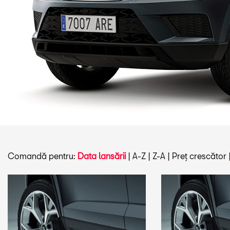
Comandă pentru:
Data lansării
|
A-Z
|
Z-A
|
Preț crescător