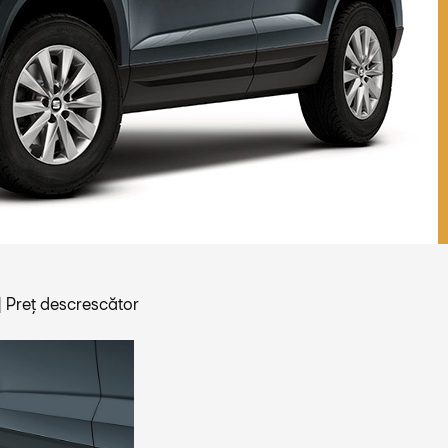
|
Preț descrescător