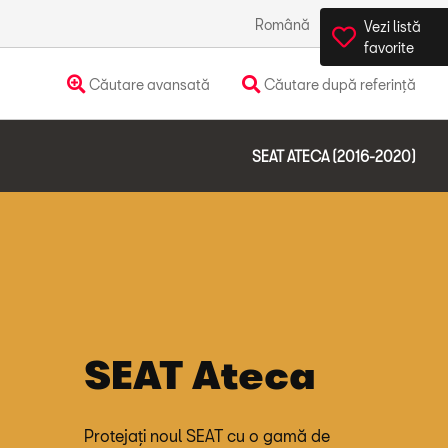
Română
România
Vezi listă
favorite
Căutare avansată
Căutare după referință
SEAT ATECA (2016-2020)
SEAT Ateca
Protejați noul SEAT cu o gamă de