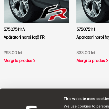
575075111A
575075111
Apărători noroi față FR
Apărători noroi fa
293.00 lei
333.00 lei
Mergi la produs
Mergi la produs
This website uses cookie
ACCESORII ORIGINALE SEAT aplică o p
We use cookies to personal