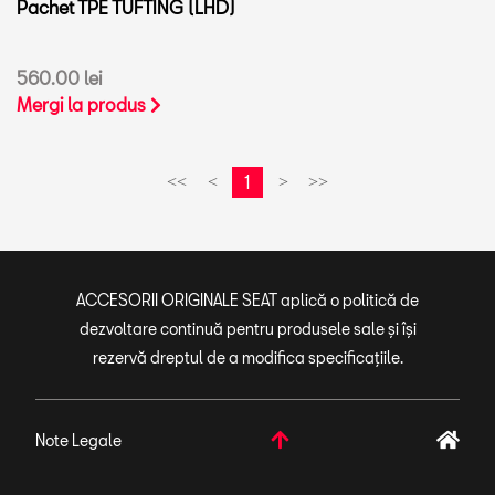
Pachet TPE TUFTING (LHD)
560.00 lei
Mergi la produs
1
<<
<
>
>>
ACCESORII ORIGINALE SEAT aplică o politică de
dezvoltare continuă pentru produsele sale și își
rezervă dreptul de a modifica specificațiile.
Note Legale