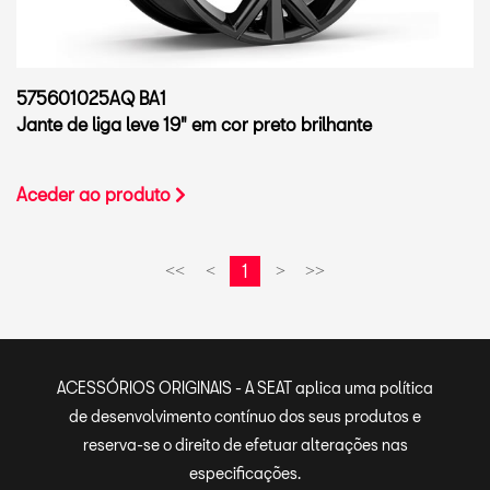
575601025AQ BA1
Jante de liga leve 19" em cor preto brilhante
Aceder ao produto
1
<<
<
>
>>
ACESSÓRIOS ORIGINAIS - A SEAT aplica uma política
de desenvolvimento contínuo dos seus produtos e
reserva-se o direito de efetuar alterações nas
especificações.