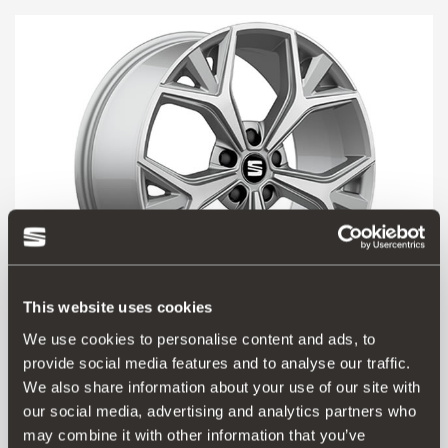
This website uses cookies
We use cookies to personalise content and ads, to
575071499E 1BC
provide social media features and to analyse our traffic.
Jante de liga leve 19” ANETO em cor de diamante Silver
We also share information about your use of our site with
our social media, advertising and analytics partners who
may combine it with other information that you’ve
Aceder ao produto