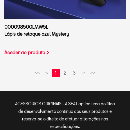
000098500LMW5L
Lápis de retoque azul Mystery
Aceder ao produto
1
2
3
<<
<
>
>>
ACESSÓRIOS ORIGINAIS - A SEAT aplica uma política
de desenvolvimento contínuo dos seus produtos e
reserva-se o direito de efetuar alterações nas
especificações.