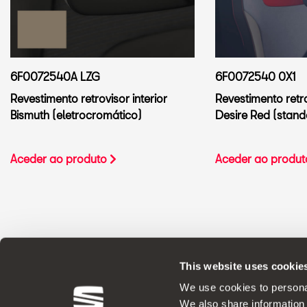
6F0072540A LZG
6F0072540 0X1
Revestimento retrovisor interior
Revestimento retro
Bismuth (eletrocromático)
Desire Red (stand
Aceder ao produto
Aceder ao produ
This website uses cookie
ACESSÓRIOS ORIGINAIS - A SEAT aplica uma polít
We use cookies to personal
We also share information 