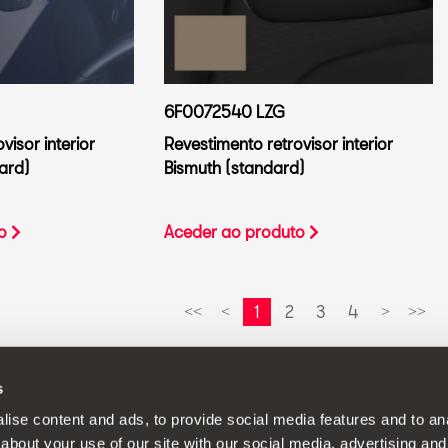
6F0072540 LZG
visor interior
Revestimento retrovisor interior
ard)
Bismuth (standard)
to
Aceder ao produto
1
2
3
4
<<
<
>
>>
s
ica de desenvolvimento contínuo dos seus produtos e reserva-se o di
ise content and ads, to provide social media features and to anal
about your use of our site with our social media, advertising and