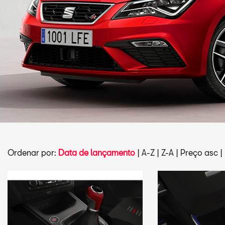
Ordenar por:
Data de lançamento
|
A-Z
|
Z-A
|
Preço asc
|