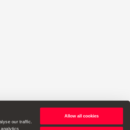
Allow all cookies
reito de efetuar alterações nas especificações.
yse our traffic.
 analytics