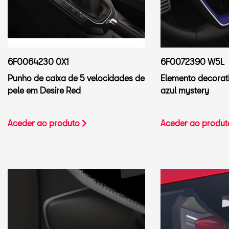
6F0064230 0X1
6F0072390 W5L
Punho de caixa de 5 velocidades de
Elemento decorati
pele em Desire Red
azul mystery
Aceder ao produto
Aceder ao produ