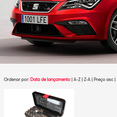
Ordenar por:
Data de lançamento
|
A-Z
|
Z-A
|
Preço asc
|