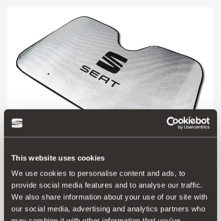
This website uses cookies
We use cookies to personalise content and ads, to
000064363A
provide social media features and to analyse our traffic.
Pala do sol SEAT
We also share information about your use of our site with
our social media, advertising and analytics partners who
Aceder ao produto
may combine it with other information that you’ve