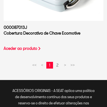
000087013J
Cobertura Decorativa de Chave Ecomotive
Aceder ao produto
1
2
<<
<
>
>>
ACESSÓRIOS ORIGINAIS - A SEAT aplica uma política
de desenvolvimento contínuo dos seus produtos e
reserva-se o direito de efetuar alterações nas