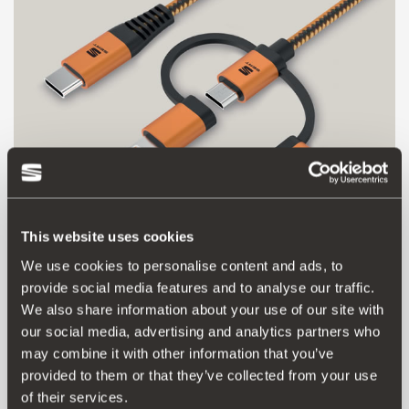
This website uses cookies
We use cookies to personalise content and ads, to
000051444AQ
provide social media features and to analyse our traffic.
Cabo 3 em 1 de carregamento e transferência de dados
We also share information about your use of our site with
USB tipo C
our social media, advertising and analytics partners who
may combine it with other information that you’ve
Aceder ao produto
provided to them or that they’ve collected from your use
of their services.