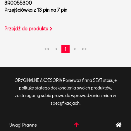
3R0055300
Przejściówka z 13 pin na 7 pin
Przejdź do produktu
1
<<
<
>
>>
ORYGINALNE AKCESORIA Ponieważ firma SEAT stosuje
politykę stałego doskonalenia swoich produktów,
zastrzegamy sobie prawo do wprowadzania zmian w
specyfikacjach.
Uwagi Prawne