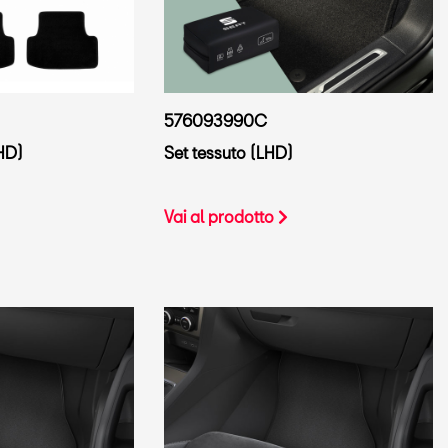
576093990C
HD)
Set tessuto (LHD)
Vai al prodotto