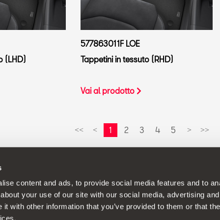
577863011F LOE
to (LHD)
Tappetini in tessuto (RHD)
Vai al prodotto
1
2
3
4
5
<<
<
>
>>
s
a politica di continuo sviluppo del prodotto e si riserva il diritto d
ise content and ads, to provide social media features and to anal
about your use of our site with our social media, advertising and
t with other information that you’ve provided to them or that the
ices.