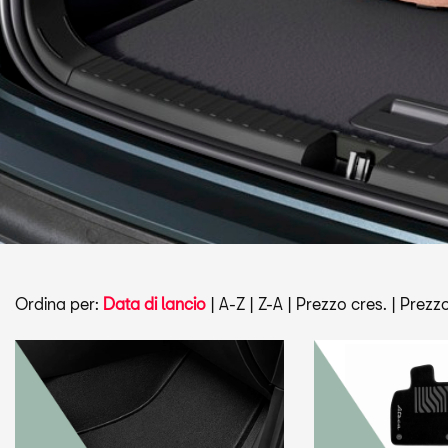
Ordina per:
Data di lancio
|
A-Z
|
Z-A
|
Prezzo cres.
|
Prezzo