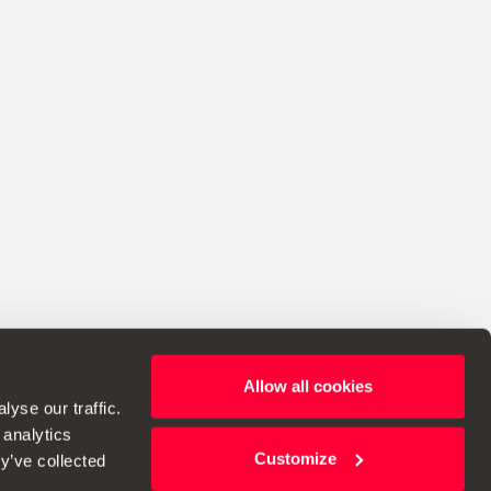
Allow all cookies
i apportare modifiche alle specifiche.
yse our traffic.
 analytics
Customize
y’ve collected