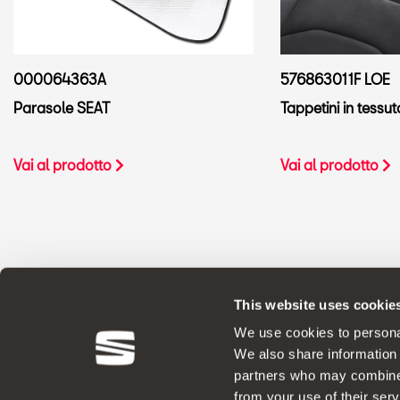
000064363A
576863011F LOE
Parasole SEAT
Tappetini in tessu
Vai al prodotto
Vai al prodotto
This website uses cookie
ACCESSORI ORIGINALI - SEAT applica un
We use cookies to personal
We also share information 
partners who may combine i
from your use of their serv
Note Legali