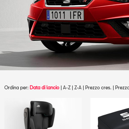
Ordina per:
Data di lancio
|
A-Z
|
Z-A
|
Prezzo cres.
|
Prezzo