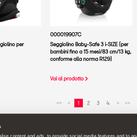
000019907C
giolino per
Seggiolino Baby-Safe 3 i-SIZE (per
bambini fino a 15 mesi/83 cm/13 kg,
conforme alla norma R129)
Vai al prodotto
1
2
3
4
<<
<
>
>>
s
a politica di continuo sviluppo del prodotto e si riserva il diritto d
ise content and ads, to provide social media features and to anal