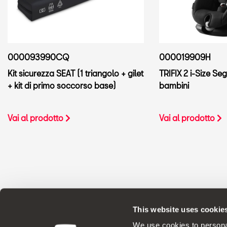
000093990CQ
000019909H
Kit sicurezza SEAT (1 triangolo + gilet
TRIFIX 2 i-Size Seg
+ kit di primo soccorso base)
bambini
Vai al prodotto
Vai al prodotto
This website uses cookie
ACCESSORI ORIGINALI - SEAT applica un
We use cookies to personal