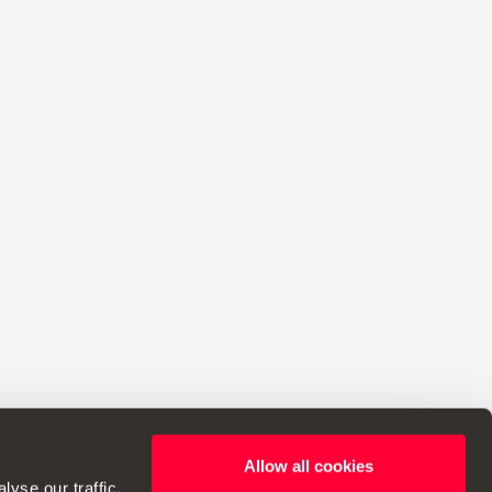
Allow all cookies
i apportare modifiche alle specifiche.
yse our traffic.