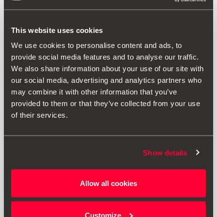
This website uses cookies
We use cookies to personalise content and ads, to
provide social media features and to analyse our traffic.
We also share information about your use of our site with
our social media, advertising and analytics partners who
may combine it with other information that you’ve
provided to them or that they’ve collected from your use
Proizvod
of their services.
Najposebniji član obitelji zaslužuje dobro opremljen
prostor u automobilu. Ova nepromočiva najlonska
Show details
navlaka vrhunske kvalitete u potpunosti pokriva tepih i
bočne strane prtljažnika te na taj način sprječava
prianjanje životinjske dlake i nečistoća. Također ima
Allow all cookies
praktične džepove za remenje i drugu dodatnu opremu.
Dimenzije: 156 x 119.
Customize