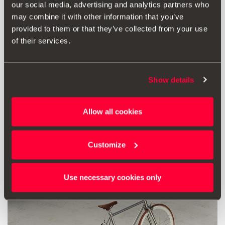
our social media, advertising and analytics partners who
may combine it with other information that you’ve
provided to them or that they’ve collected from your use
of their services.
Ispis
Show details
* Molimo vas da prije ugradnje dodatne opreme u svoje vozilo uvijek
pročitate preporuke iz priručnika svojeg
SEAT vozila
.
Allow all cookies
Moglo bi vas zanimati
Customize
Use necessary cookies only