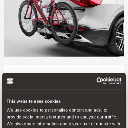
Proizvod
Otkrijte svijet na dva kotača. Nosač za bicikle za
postavljanje na kuku za vuču za prijevoz do triju bicikala.
This website uses cookies
Jednostavan za upotrebu i brzo se pričvršćuje.
Dopuštena težina bicikala do najviše 15 kg. Dopuštena
We use cookies to personalise content and ads, to
brzina vožnje s nosačem za bicikle do najviše 130 km/h.
provide social media features and to analyse our traffic.
Držač registarskih pločica nije uključen.
We also share information about your use of our site with