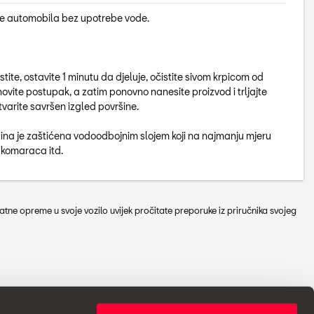
ine automobila bez upotrebe vode.
tite, ostavite 1 minutu da djeluje, očistite sivom krpicom od
ovite postupak, a zatim ponovno nanesite proizvod i trljajte
varite savršen izgled površine.
ina je zaštićena vodoodbojnim slojem koji na najmanju mjeru
 komaraca itd.
tne opreme u svoje vozilo uvijek pročitate preporuke iz priručnika svojeg