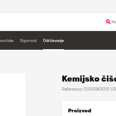
Na
resvlake
Sigurnost
Održavanje
Kemijsko čiš
Referenca: 00S096301S 0
Proizvod