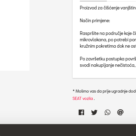
Proizvod za čišćenje vanjšt
Način primjene:
Raspršite na područje koje čis
mikrovlakana, po potrebi pon
kružnim pokretima dok ne ost
Po završetku postupka površ
svodi nakupljanje nečistoća,
* Molimo vas da prije ugradnje doda
SEAT vozila
.