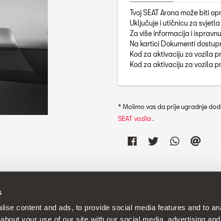
Tvoj SEAT Arona može biti opr
Uključuje i utičnicu za svjetla
Za više informacija i ispravnu
Na kartici Dokumenti dostup
Kod za aktivaciju za vozila 
Kod za aktivaciju za vozila
* Molimo vas da prije ugradnje doda
SEAT vozila
.
s
jenjuje politiku neprekidnog razvoja svojih proizvoda i pridržava pr
ise content and ads, to provide social media features and to anal
about your use of our site with our social media, advertising and