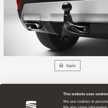
Ispis
This website uses cookie
ORIGINALNI DODACI - SEAT prim
We use cookies to personal
We also share information 