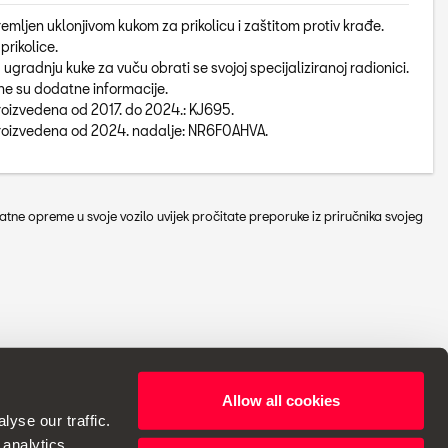
emljen uklonjivom kukom za prikolicu i zaštitom protiv krađe.
 prikolice.
 ugradnju kuke za vuču obrati se svojoj specijaliziranoj radionici.
ne su dodatne informacije.
proizvedena od 2017. do 2024.: KJ695.
 proizvedena od 2024. nadalje: NR6F0AHVA.
tne opreme u svoje vozilo uvijek pročitate preporuke iz priručnika svojeg
Allow all cookies
avo izmjena u specifikacijama.
yse our traffic.
 analytics