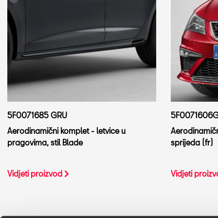
5F0071685 GRU
5F0071606
Aerodinamični komplet - letvice u
Aerodinamični
pragovima, stil Blade
sprijeda (fr)
Vidjeti proizvod
Vidjeti proiz