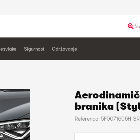
Na
resvlake
Sigurnost
Održavanje
Aerodinamičn
branika (Sty
Referenca: 5F0071606H G