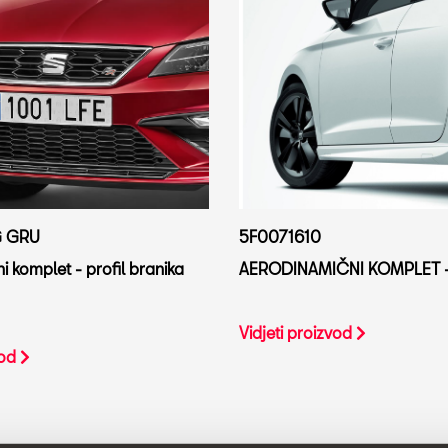
G GRU
5F0071610
 komplet - profil branika
AERODINAMIČNI KOMPLET –
Vidjeti proizvod
vod