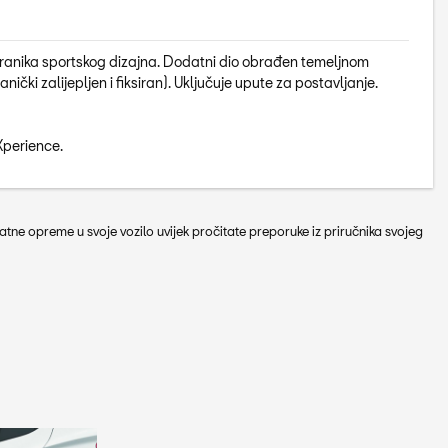
 branika sportskog dizajna. Dodatni dio obrađen temeljnom
nički zalijepljen i fiksiran). Uključuje upute za postavljanje.
Xperience.
tne opreme u svoje vozilo uvijek pročitate preporuke iz priručnika svojeg