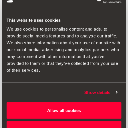
This website uses cookies
We use cookies to personalise content and ads, to
provide social media features and to analyse our traffic.
We also share information about your use of our site with
our social media, advertising and analytics partners who
may combine it with other information that you’ve
provided to them or that they’ve collected from your use
Προϊόν
Εγγραφα
of their services.
Οπίσθιοι λασπωτήρες σετ για την έκδοση FR. Προστατεύει
το σώμα του αυτοκινήτου από υλικά που εκσφεντονίζονται
από τους οπίσθιους τροχούς κατά την οδήγηση.
Show details
Αυτό το εξάρτημα δεν ισχύει για το Leon Cupra.
Allow all cookies