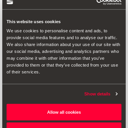
Añadir a lista de deseos
This website uses cookies
Ver lista de deseos
We use cookies to personalise content and ads, to
provide social media features and to analyse our traffic.
We also share information about your use of our site with
Imprimir
our social media, advertising and analytics partners who
may combine it with other information that you’ve
provided to them or that they’ve collected from your use
* Los precios indicados incluyen IVA. No incluyen costes de montaje. Se
of their services.
recomienda el montaje de los accesorios originales en un taller o
Servicio Autorizado SEAT. Para más información contacte con su
concesionario SEAT.
Show details
* Compruebe con su concesionario SEAT más cercano si esta pieza
requiere homologación adicional después de su instalación.
Allow all cookies
* Por favor, antes de instalar un accesorio en su vehículo, lea siempre
las recomendaciones que aparecen en el
manual de su SEAT
.