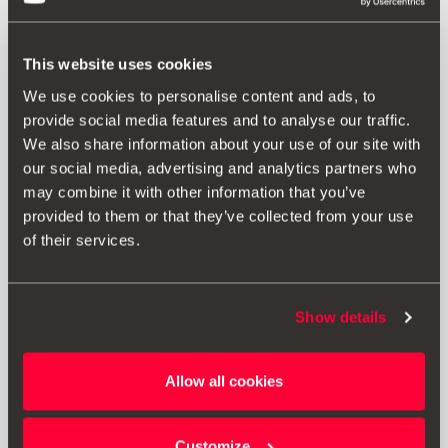
K aktivaci systému Full Link se obraťte na Autorizovaný
servis SEAT.
Tato funkce se aktivuje prostřednictvím aktivačních kódů
This website uses cookies
uvedených v uživatelské příručce.
We use cookies to personalise content and ads, to
Kompatibilní s následujícími informačními a zábavními
provide social media features and to analyse our traffic.
systémy od týdne 22/15 (MY2016):
We also share information about your use of our site with
''Radio Standard (Gen2 GP)'' – PR: I8F
our social media, advertising and analytics partners who
''Radio Standard (Gen2)'' – PR: I8E
may combine it with other information that you’ve
''Radio Entry Plus / Basic (Gen2 GP)'' – PR: I8C
''Radio High (Gen2)'' – PR: I8H
provided to them or that they’ve collected from your use
ALHAMBRA kompatibilní pouze s PR 7UP
of their services.
Dodatečné díly nejsou součástí dodávky, je potřeba je
objednat pro:
Show details
IBIZA NF 2017: Žádné další díly nejsou potřeba.
LEON PA: Žádné další díly nejsou potřeba.
ATECA: Žádné další díly nejsou potřeba.
Allow all cookies
LEON SE37X: Konektor (5G0 035 222E) + kryt (8V0 035
750D).
TOLEDO: Žádné další díly nejsou potřeba.
IBIZA: Konektor (5G0 035 222E) + kryt (8V0 035 750D).
Customize