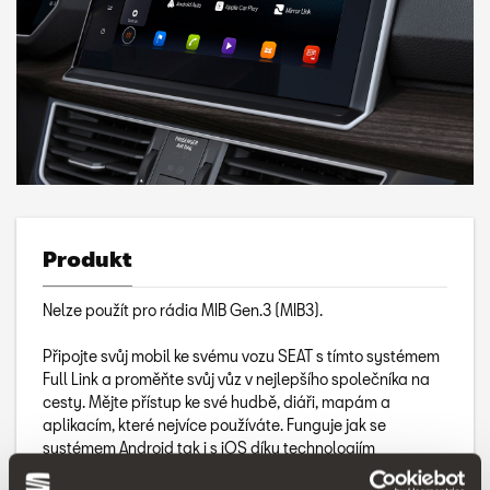
Produkt
Nelze použít pro rádia MIB Gen.3 (MIB3).
Připojte svůj mobil ke svému vozu SEAT s tímto systémem
Full Link a proměňte svůj vůz v nejlepšího společníka na
cesty. Mějte přístup ke své hudbě, diáři, mapám a
aplikacím, které nejvíce používáte. Funguje jak se
systémem Android tak i s iOS díky technologiím
MirrorLink™, Android Auto™ a Apple CarPlay™.