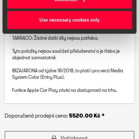
ALHAMBRA (DO cw45/15): Konektor (1Q0 035 346B) +
kryta (4E0 035 750F).
ALHAMBRA (OD de cw45/15): Konektor (5G0 035 222E) +
Use necessary cookies only
kryt (8V0 035 750D).
MII: Full Link není k dispozici.
TARRACO: Žádné další díly nejsou potřeba.
Tyto položky nejsou součástí příslušenství a je třeba je
objednat samostatně.
IBIZA/ARONA od týdne 18/2018, to platí i pro verzi Media
System Color (Entry Plus).
Funkce Apple Car Play závisí na dostupnosti na trhu.
Doporučená prodejní cena:
5520.00 Kč *
Vytisknout