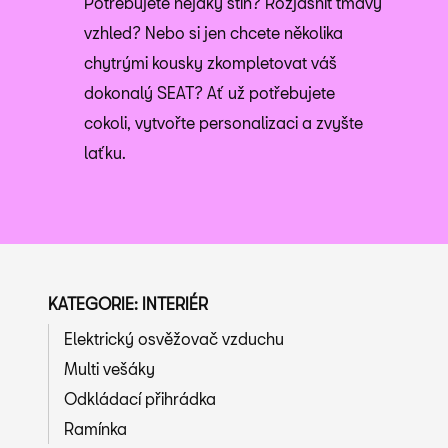
Potřebujete nějaký stín? Rozjasnit tmavý
vzhled? Nebo si jen chcete několika
chytrými kousky zkompletovat váš
dokonalý SEAT? Ať už potřebujete
cokoli, vytvořte personalizaci a zvyšte
laťku.
KATEGORIE: INTERIÉR
Elektrický osvěžovač vzduchu
Multi vešáky
Odkládací přihrádka
Ramínka