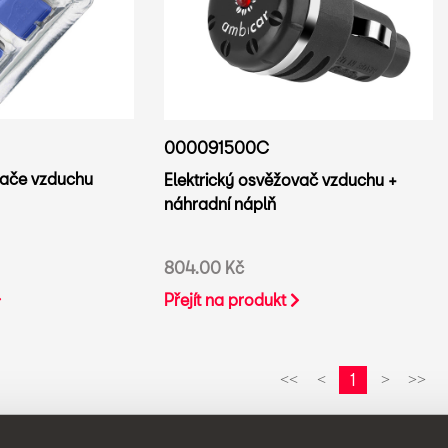
000091500C
vače vzduchu
Elektrický osvěžovač vzduchu +
náhradní náplň
804.00 Kč
Přejít na produkt
1
<<
<
>
>>