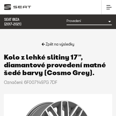
SEAT IBIZA
(2017-2021)
Zpět na výsledky
Kolo z lehké slitiny 17”,
diamantové provedení matné
šedé barvy (Cosmo Grey).
Označení: 6F0071497G 7DF