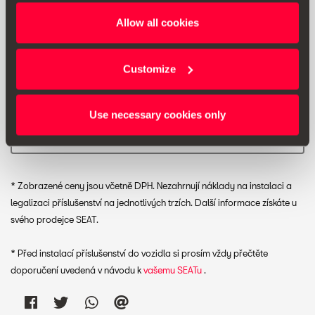
Allow all cookies
Customize
Doporučená prodejní cena:
8332.00 Kč *
Use necessary cookies only
Vytisknout
* Zobrazené ceny jsou včetně DPH. Nezahrnují náklady na instalaci a
legalizaci příslušenství na jednotlivých trzích. Další informace získáte u
svého prodejce SEAT.
* Před instalací příslušenství do vozidla si prosím vždy přečtěte
doporučení uvedená v návodu k
vašemu SEATu
.