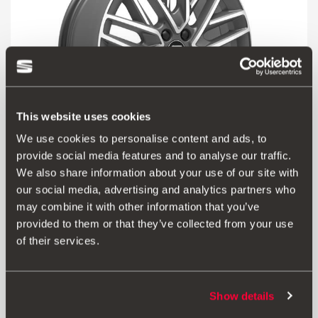
This website uses cookies
We use cookies to personalise content and ads, to
provide social media features and to analyse our traffic.
We also share information about your use of our site with
our social media, advertising and analytics partners who
may combine it with other information that you’ve
Produkt
provided to them or that they’ve collected from your use
of their services.
Kolo z lehké slitiny 17” v diamantovém provedení matné
šedé barvy a s exkluzivním designem SEAT. Rozměry: 7J x
17”, ET51 5 x 100 mm. Cena za kus, nezahrnuje
pneumatiky.
Show details
Nezahrnuje kryt náboje kola.