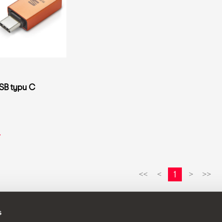
SB typu C
1
<<
<
>
>>
s