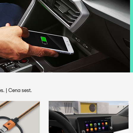
s.
|
Cena sest.