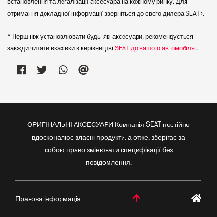
встановлення та легалізації аксесуара на кожному ринку. Для
отримання докладної інформації зверніться до свого дилера SEAT».
* Перш ніж установлювати будь-які аксесуари, рекомендується
завжди читати вказівки в керівництві
SEAT до вашого автомобіля
.
ОРИГІНАЛЬНІ АКСЕСУАРИ Компанія SEAT постійно
вдосконалює власні продукти, а отже, зберігає за
собою право змінювати специфікації без
повідомлення.
Правова інформація