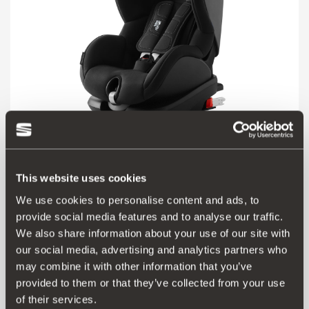
This website uses cookies
Продукт
We use cookies to personalise content and ads, to
Можливо, це одне з небагатьох місць, де в цьому віці діти
provide social media features and to analyse our traffic.
залишатимуться спокійними. Автокрісло для дітей віком
We also share information about your use of our site with
від 15 місяців до 4 років (зростом 76–105 см, вагою 9–
our social media, advertising and analytics partners who
22 кг). Воно забезпечує не лише захист, а й комфорт.
may combine it with other information that you’ve
Відповідає новому стандарту безпеки автокрісел ECE
provided to them or that they’ve collected from your use
R129 (i-Size).
of their services.
Його легко встановити завдяки вбудованим роз’ємам