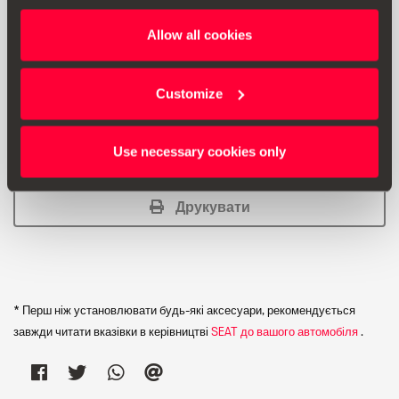
Allow all cookies
Рекомендована роздрібна ціна:
3600.00 ₴ *
Customize
Додати до списку бажаного
Use necessary cookies only
Відкрити список бажаного
Друкувати
* Перш ніж установлювати будь-які аксесуари, рекомендується
завжди читати вказівки в керівництві
SEAT до вашого автомобіля
.