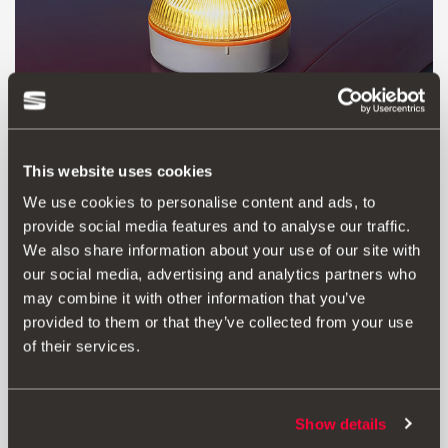
This website uses cookies
We use cookies to personalise content and ads, to
provide social media features and to analyse our traffic.
We also share information about your use of our site with
Продукт
our social media, advertising and analytics partners who
may combine it with other information that you’ve
Не дозволяйте надзвичайній ситуації перерости в щось
provided to them or that they’ve collected from your use
гірше. У разі поломки або аварії прикріпіть аварійний
of their services.
маячок до даху вашого SEAT, і він автоматично
увімкнеться, щоб попередити інших водіїв про
небезпеку. Повністю відповідає правилам безпеки
дорожнього руху.
Show details