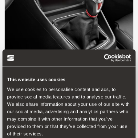
This website uses cookies
Продукт
Документи
We use cookies to personalise content and ads, to
provide social media features and to analyse our traffic.
Продемонструйте спортивність і характер із цією
We also share information about your use of our site with
оригінальною ручкою важеля перемикання передач
our social media, advertising and analytics partners who
SEAT, виконаною з алюмінію та хрому й прикрашеною
may combine it with other information that you’ve
вставками Tornado Red. Доступно у варіанті для 5
provided to them or that they’ve collected from your use
швидкостей. Установлення таке саме, як і в стандартної
of their services.
деталі. Не підходить для автомобілів з автоматичною