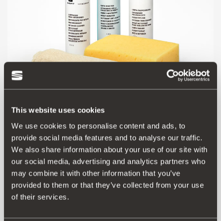
This website uses cookies
We use cookies to personalise content and ads, to
Продукт
provide social media features and to analyse our traffic.
We also share information about your use of our site with
Комплект:
our social media, advertising and analytics partners who
- Засіб для чищення передньої панелі, 300 мл
may combine it with other information that you’ve
- Засіб для чищення салону, 300 мл
provided to them or that they’ve collected from your use
- Засіб для видалення решток комах, 300 мл
- Губка, замшева серветка
of their services.
Примітка: продукт не можна застосовувати до оббивки